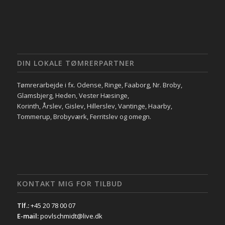
DIN LOKALE TØMRERPARTNER
Tømrerarbejde i fx. Odense, Ringe, Faaborg, Nr. Broby,
Glamsbjerg, Heden, Vester Hæsinge,
Korinth, Årslev, Gislev, Hillerslev, Vantinge, Haarby,
Tommerup, Brobyværk, Ferritslev og omegn.
KONTAKT MIG FOR TILBUD
Tlf.:
‭
+45 20 78 00 07‬
E-mail:
povlschmidt@live.dk