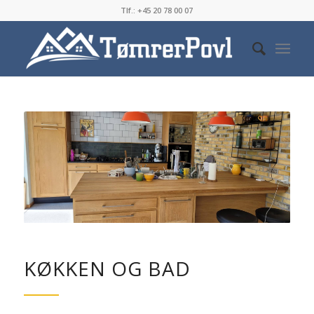
Tlf.: ‭+45 20 78 00 07‬
KØKKEN OG BAD